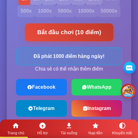
500x
1000x
5000x
10000x
50000x
Bắt đầu chơi (10 điểm)
Đã phát 1000 điểm hàng ngày!
Chia sẻ có thể nhận thêm điểm
Facebook
WhatsApp
Telegram
Instagram
Trang chủ
Hỗ trợ
Tải xuống
Nạp tiền
Khuyến mãi